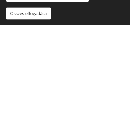
en lévő
utat a
változás kihat
fejlődéshez.
Összes elfogadása
a személyes
Ehhez nyújtok
életünkre.
segítséget és
Abban segítek,
támpontokat.
hogy a változás
a fejlődés útját
jelölje ki.
Feng Shui tanácsadás
Jelentkezz tanácsadásra