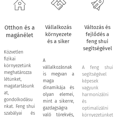
Otthon és a
Vállalkozás
Változás és
környezete
fejlődés a
magánélet
és a siker
feng shui
segítségével
Közvetlen
fizikai
A
környezetünk
vállalkozásnak
A feng shui
meghatározza
is megvan a
segítségével
létünket,
maga
képesek
magatartásunk
dinamikája és
vagyunk
at,
olyan elemei,
harmonizálni
gondolkodásu
mint a sikerre,
és
nkat. Feng shui
gazdagságra
optimalizálni
szabályai és
való törekvés,
környezetünket