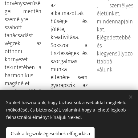
törvényszerűsé
az
, személyes
gei mentén
alkalmazottak
életünket,
személyre
hűsége és
mindennapjain
szabott
jóléte,
kat.
tanácsadást
kreativitása.
Elégedettebbé
végzek az
Sokszor a
és
otthoni
tisztességes és
kiegyensúlyozo
környezet
szorgalmas
ttabbá
tekintetében a
munka
válunk.
harmonikus
ellenére sem
magánélet
gyarapszik az
megteremtéésé
üzlet.
ért. Ahogy kint
Mindennek oka
Sütiket használunk, hogy biztosítsuk a weboldal megfelelő
úgy bent és ez
van, a jeleket
működését és biztonságát, valamint hogy a lehető legjobb
fordítva is igaz.
érteni kell és
felhasználói élményt kínáljuk Neked.
A
megteremteni
környezetünkb
a megfelelő
Csak a legszükségesebbek elfogadása